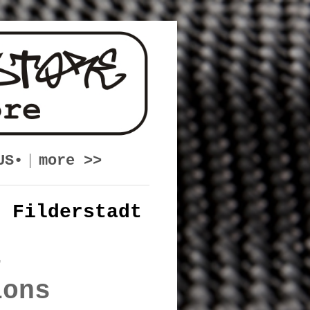
US•
more >>
• Filderstadt
t
ions