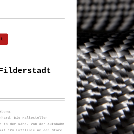
dt
Filderstadt
ibung:
nhard. Die Haltestellen
h in der Nähe. Von der Autobahn
mit 1Km Luftlinie um den Store