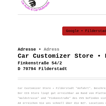
Google • Fildersta
Adresse •
Adress
Car Customizer Store • 
Finkenstraße 54/2
D 70794 Filderstadt
Car Customizer Store • Filderstadt "Anfahrt", Beschre
Der CCS Store liegt gut erreichbar am Rand von Platte
"Waldstrasse" und "Finkenstraße" des VVS befinden sic
A8 erreichen Sie uns schnell über die B27. Locations 